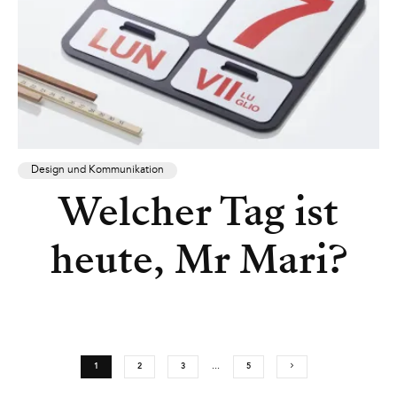
Design und Kommunikation
Welcher Tag ist
heute, Mr Mari?
1
2
3
…
5