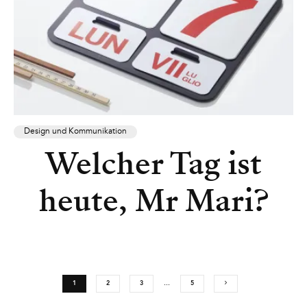
Design und Kommunikation
Welcher Tag ist
heute, Mr Mari?
1
2
3
…
5