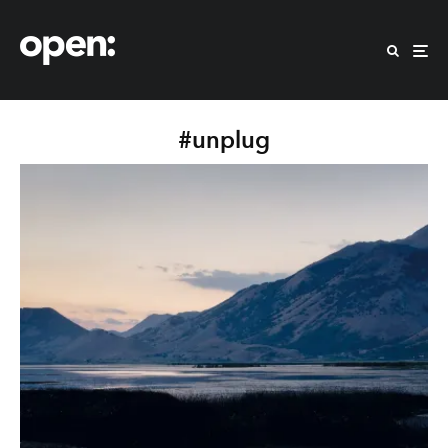
#unplug