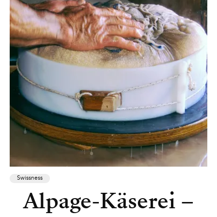
Swissness
Alpage-Käserei –