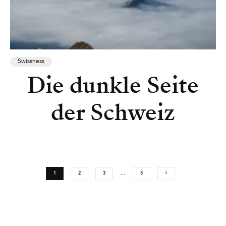
Swissness
Die dunkle Seite
der Schweiz
1
2
3
…
5