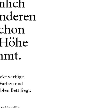
nlich
anderen
Schon
Höhe
mmt.
cke verfügt:
 Farben und
len Bett liegt.