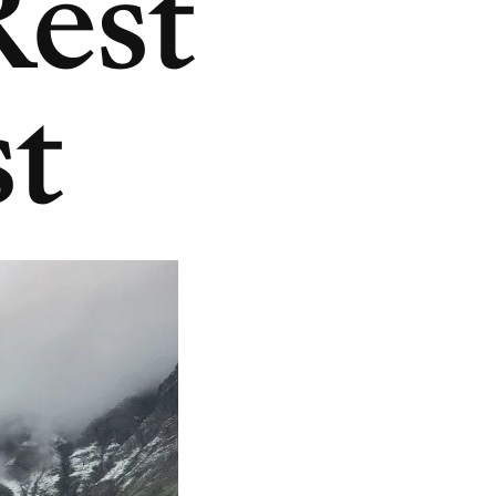
Rest
st