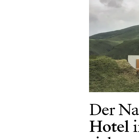
Der Na
Hotel
i