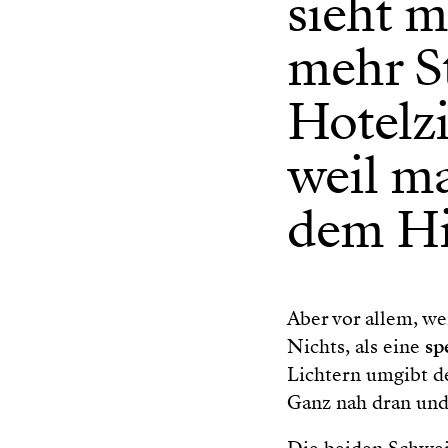
sieht m
mehr St
Hotelz
weil m
dem Hi
Aber vor allem, w
Nichts, als eine
sp
Lichtern umgibt d
Ganz nah dran und