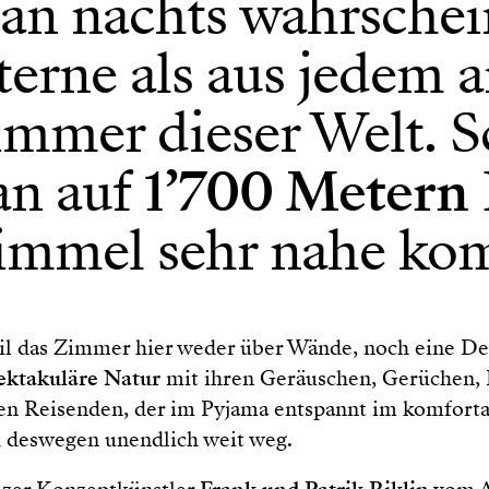
an nachts wahrschei
erne als aus jedem 
immer dieser Welt. 
an auf
1’700 Metern
mmel sehr nahe ko
eil das Zimmer hier weder über Wände, noch eine De
ektakuläre Natur
mit ihren Geräuschen, Gerüchen,
en Reisenden, der im Pyjama entspannt im komfortab
 deswegen unendlich weit weg.