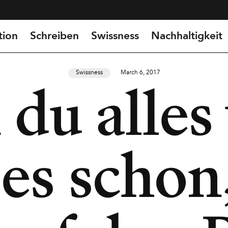
tion
Schreiben
Swissness
Nachhaltigkeit
Swissness
March 6, 2017
u alles 
 es scho