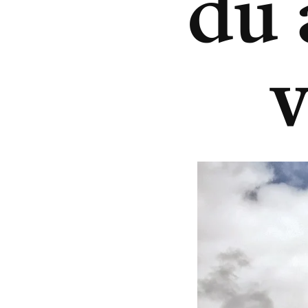
du 
v