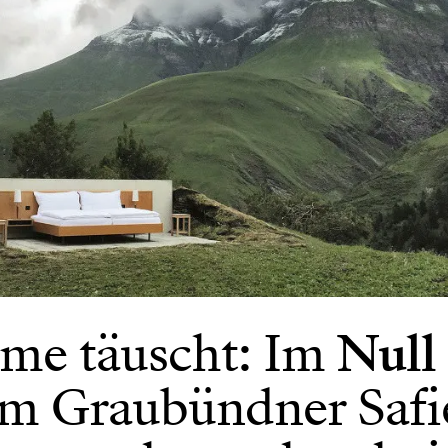
me täuscht: Im
Null 
m Graubündner Safi