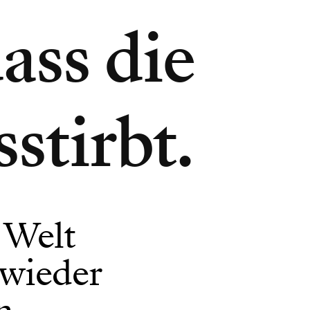
dass die
stirbt.
e Welt
 wieder