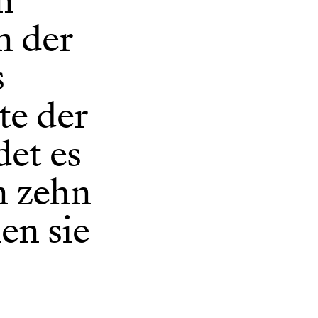
n
n der
s
te der
det es
n zehn
n sie