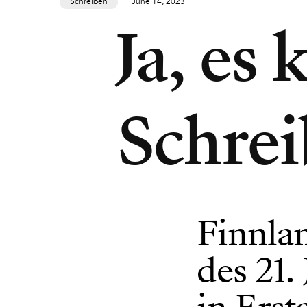
Schreiben
June 14, 2023
Ja, es 
Schrei
Finnlan
des 21.