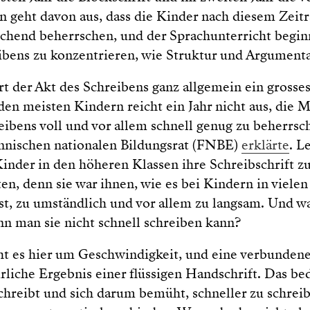
an geht davon aus, dass die Kinder nach diesem Zeit
ichend beherrschen, und der Sprachunterricht beginn
ibens zu konzentrieren, wie Struktur und Argumenta
rt der Akt des Schreibens ganz allgemein ein grosse
en meisten Kindern reicht ein Jahr nicht aus, die 
ibens voll und vor allem schnell genug zu beherrsc
nischen nationalen Bildungsrat (FNBE)
erklärte
. L
inder in den höheren Klassen ihre Schreibschrift z
ten, denn sie war ihnen, wie es bei Kindern in viel
 ist, zu umständlich und vor allem zu langsam. Und wa
nn man sie nicht schnell schreiben kann?
ht es hier um Geschwindigkeit, und eine verbundene
ürliche Ergebnis einer flüssigen Handschrift. Das bed
chreibt und sich darum bemüht, schneller zu schreib