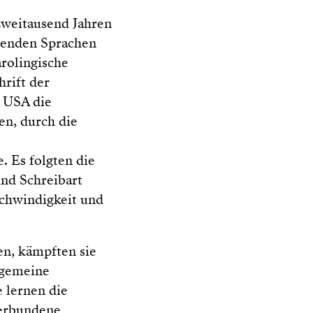
zweitausend Jahren
erenden Sprachen
arolingische
rift der
n USA die
en, durch die
. Es folgten die
und Schreibart
schwindigkeit und
en, kämpften sie
lgemeine
 lernen die
verbundene