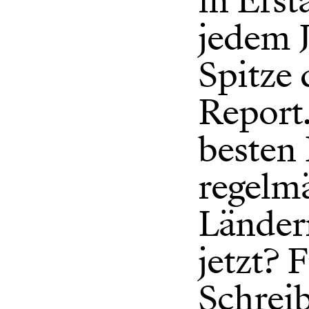
in Erst
jedem J
Spitze
Report.
besten 
regelmä
Länder
jetzt? 
Schreib