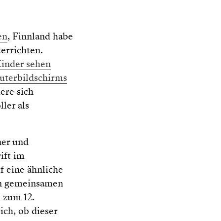
en
, Finnland habe
errichten.
inder sehen
uterbildschirms
iere sich
ler als
ner und
ift im
f eine ähnliche
den gemeinsamen
 zum 12.
ch, ob dieser