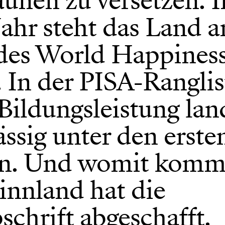
aunen zu versetzen. I
ahr steht das Land a
 des World Happines
 In der PISA-Ranglis
Bildungsleistung lan
ssig unter den erste
n. Und womit komme
Finnland hat die
schrift abgeschafft.