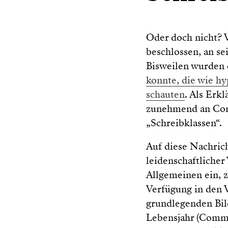
Oder doch nicht? V
beschlossen, an se
Bisweilen wurden d
konnte, die wie h
schauten
. Als Erkl
zunehmend an Comp
„Schreibklassen“.
Auf diese Nachrich
leidenschaftlicher
Allgemeinen ein, z
Verfügung in den V
grundlegenden Bil
Lebensjahr (Commo