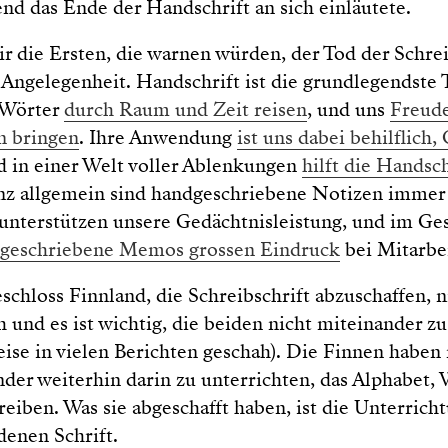
d das Ende der Handschrift an sich einläutete.
r die Ersten, die warnen würden, der Tod der Schrei
Angelegenheit. Handschrift ist die grundlegendste 
e Wörter
durch Raum und Zeit reisen
, und uns
Freude
n bringen
. Ihre Anwendung
ist uns dabei behilflich
d in einer Welt voller Ablenkungen
hilft die Handsch
nz allgemein sind handgeschriebene Notizen immer 
 unterstützen unsere Gedächtnisleistung, und im Ge
geschriebene Memos grossen Eindruck
bei Mitarbe
eschloss Finnland, die Schreibschrift abzuschaffen, n
h und es ist wichtig, die beiden nicht miteinander z
ise in vielen Berichten geschah). Die Finnen haben 
nder weiterhin darin zu unterrichten, das Alphabet, 
reiben. Was sie abgeschafft haben, ist die Unterrich
denen Schrift.