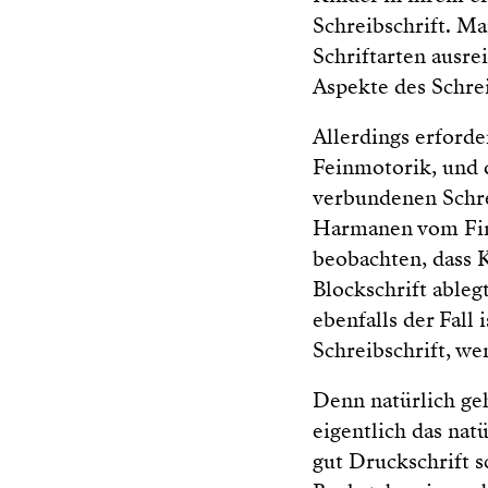
Schreibschrift. M
Schriftarten ausre
Aspekte des Schre
Allerdings erforde
Feinmotorik, und d
verbundenen Schre
Harmanen vom Fin
beobachten, dass K
Blockschrift ableg
ebenfalls der Fall
Schreibschrift, we
Denn natürlich ge
eigentlich das nat
gut Druckschrift s