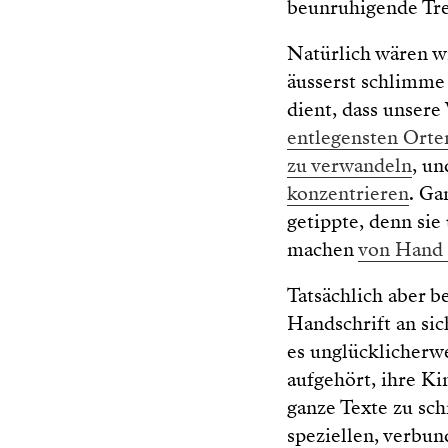
beunruhigende Tren
Natürlich wären wi
äusserst schlimme 
dient, dass unser
entlegensten Orte
zu verwandeln
, un
konzentrieren
. Ga
getippte, denn sie
machen
von Hand 
Tatsächlich aber b
Handschrift an sic
es unglücklicherwe
aufgehört, ihre Ki
ganze Texte zu sch
speziellen, verbun