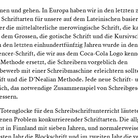
en und gehen. In Europa haben wir in den letzten 
 Schriftarten für unsere auf dem Lateinischen basi
r die mittelalterliche merowingische Schrift, die k
dem Grossen, die gotische Schrift und die Kursivsch
n den letzten einhundertfünfzig Jahren wurde in de
encer-Schrift, die wir aus dem Coca-Cola Logo kenn
 Methode ersetzt, die Schreibern vorgeblich den
bewerb mit einer Schreibmaschine erleichtern sollte
ift und die D’Nealian Methode. Jede neue Schrift- 
sich, das notwendige Zusammenspiel von Schreibge
essern.
 Totenglocke für den Schreibschriftunterricht läutet
genen Problem konkurrierender Schriftarten. Die al
nt in Finnland mit sieben Jahren, und normalerweise
sten Jahr die Blockschrift und im zweiten Jahr die 