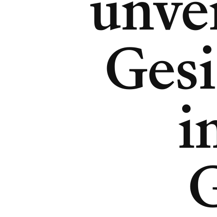
unve
Gesi
i
G