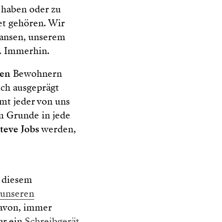
haben oder zu
t gehören. Wir
pansen, unserem
e. Immerhin.
den
Bewohnern
ich ausgeprägt
mmt jeder von uns
m Grunde in jede
teve Jobs
werden,
n diesem
unseren
davon, immer
ar ein
Schreibgerät