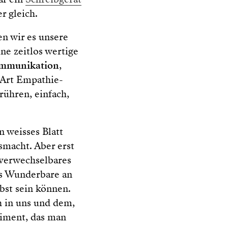
r gleich.
n wir es unsere
ne zeitlos wertige
mmunikation
,
 Art Empathie-
rühren, einfach,
n weisses Blatt
macht. Aber erst
nverwechselbares
das Wunderbare an
lbst sein können.
ch in uns und dem,
liment, das man