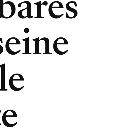
bares
seine
le
te