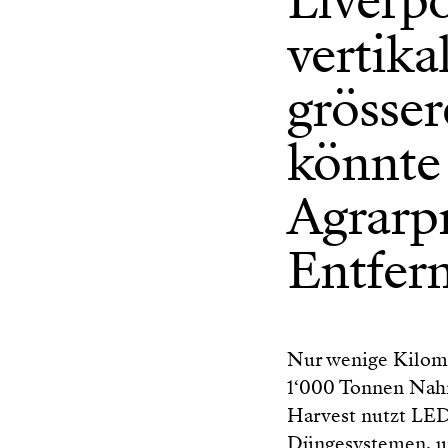
Liverp
vertika
grösse
könnte 
Agrarp
Entfern
Nur wenige Kilome
1‘000 Tonnen Nahr
Harvest nutzt LE
Düngesystemen, um