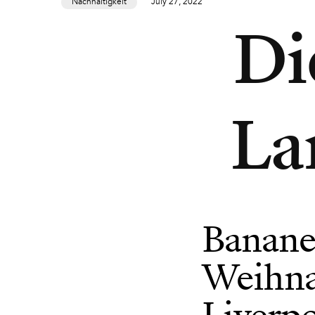
Nachhaltigkeit
July 27, 2022
Di
La
Banane
Weihna