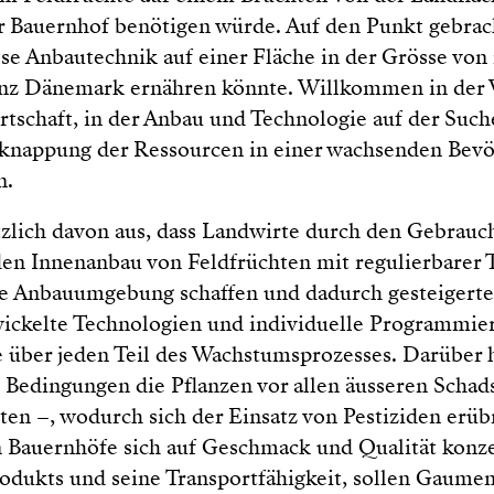
 Bauernhof benötigen würde. Auf den Punkt gebrac
ese Anbautechnik auf einer Fläche in der Grösse von
anz Dänemark ernähren könnte. Willkommen in der 
rtschaft, in der Anbau und Technologie auf der Such
rknappung der Ressourcen in einer wachsenden Bev
n.
zlich davon aus, dass Landwirte durch den Gebrauc
den Innenanbau von Feldfrüchten mit regulierbarer
le Anbauumgebung schaffen und dadurch gesteigerte 
ckelte Technologien und individuelle Programmier
e über jeden Teil des Wachstumsprozesses. Darüber 
 Bedingungen die Pflanzen vor allen äusseren Schads
ten –, wodurch sich der Einsatz von Pestiziden erü
 Bauernhöfe sich auf Geschmack und Qualität konzen
odukts und seine Transportfähigkeit, sollen Gaume