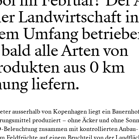
ool im Februar? Der
ler Landwirtschaft in
rem Umfang betriebe
bald alle Arten von
rodukten aus 0 km
ung liefern.
ter ausserhalb von Kopenhagen liegt ein Bauernhof,
ungsmittel produziert – ohne Äcker und ohne Sonn
D-Beleuchtung zusammen mit kontrollierten Anbau-
 Feldfrüchte auf einem Bruchteil von der Landfläch