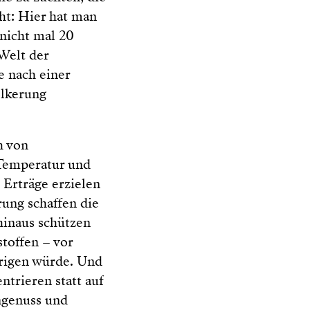
ht: Hier hat man
 nicht mal 20
Welt der
e nach einer
ölkerung
h von
 Temperatur und
Erträge erzielen
ung schaffen die
hinaus schützen
toffen – vor
brigen würde. Und
trieren statt auf
ngenuss und