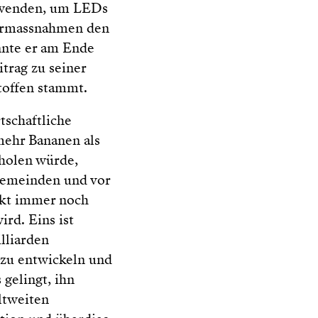
verwenden, um LEDs
armassnahmen den
nnte er am Ende
trag zu seiner
toffen stammt.
tschaftliche
mehr Bananen als
holen würde,
 Gemeinden und vor
eckt immer noch
ird. Eins ist
lliarden
 zu entwickeln und
 gelingt, ihn
ltweiten