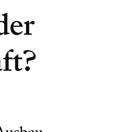
der
ft?