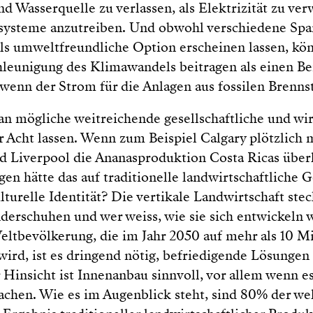
nd Wasserquelle zu verlassen, als Elektrizität zu 
systeme anzutreiben. Und obwohl verschiedene Sp
als umweltfreundliche Option erscheinen lassen, kö
leunigung des Klimawandels beitragen als einen Bei
 wenn der Strom für die Anlagen aus fossilen Brenns
n mögliche weitreichende gesellschaftliche und wir
r Acht lassen. Wenn zum Beispiel Calgary plötzlich 
d Liverpool die Ananasproduktion Costa Ricas über
en hätte das auf traditionelle landwirtschaftliche
lturelle Identität? Die vertikale Landwirtschaft st
nderschuhen und wer weiss, wie sie sich entwickeln w
Weltbevölkerung, die im Jahr 2050 auf mehr als 10 Mi
ird, ist es dringend nötig, befriedigende Lösungen
r Hinsicht ist Innenanbau sinnvoll, vor allem wenn es
achen. Wie es im Augenblick steht, sind 80% der we