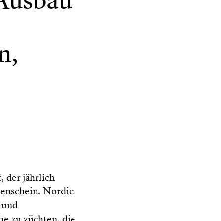
 Ausbau
n,
 der jährlich
enschein. Nordic
 und
e zu züchten, die