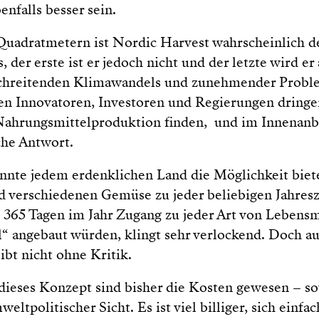
enfalls besser sein.
Quadratmetern ist Nordic Harvest wahrscheinlich der
der erste ist er jedoch nicht und der letzte wird er 
chreitenden Klimawandels und zunehmender Probl
en Innovatoren, Investoren und Regierungen dring
Nahrungsmittelproduktion finden, und im Innenanb
he Antwort.
nte jedem erdenklichen Land die Möglichkeit biete
d verschiedenen Gemüse zu jeder beliebigen Jahresz
 365 Tagen im Jahr Zugang zu jeder Art von Lebensm
l“ angebaut würden, klingt sehr verlockend. Doch au
ibt nicht ohne Kritik.
 dieses Konzept sind bisher die Kosten gewesen – s
weltpolitischer Sicht. Es ist viel billiger, sich einf